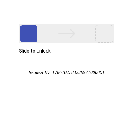
Company news
公司新闻
建站知识
公司新闻
网络营销推广
行业资讯
扬州微扑克德州科技有限公司祝大家中秋节快
乐！
2024-09-17
1982次
扬州微扑克德州科技有限公司祝大家中秋节快乐！