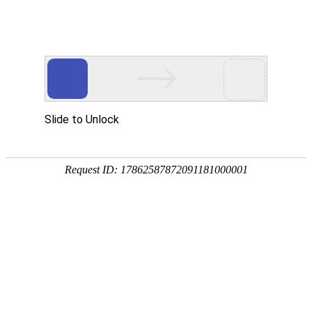
Company news
公司新闻
建站知识
公司新闻
网络营销推广
行业资讯
扬州微扑克德州科技有限公司祝大家新年快
乐！
2024-02-09
1497次
扬州微扑克德州科技有限公司祝大家新年快乐！