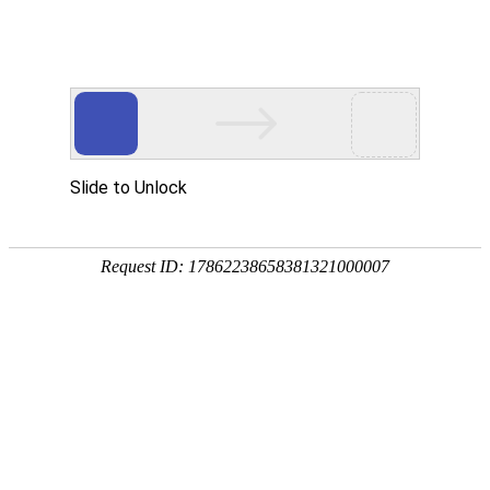
Industry information
行业资讯
建站知识
公司新闻
网络营销推广
行业资讯
扬州网站建设需要多少钱？来了解一下
2023-06-11
3266次
前言：
随着互联网的普及，越来越多的企业开始意识到了网站的重要性，