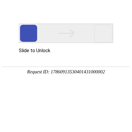
NEWS INFORMATION
新闻资讯
建站知识
公司新闻
网络营销推广
行业资讯
扬州网站建设需要注意哪些细节？
2023-11-16
扬州网站建设需要注意很多细节。以下是一些关键的方面
需要考虑：1. 风格和设计：选择一个适合扬州特色和文化