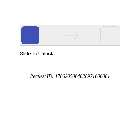
Network marketing promotion
网络营销推广
建站知识
公司新闻
网络营销推广
行业资讯
低质量页面是否影响整站优化作用？
2020-07-20
2013次
站长搜索引擎优化优化过程中，经常性会遇见一个问题，同行
或许本身站点存在许多低质量页面，当本身发现以前战略错误时，
因现已产生了许多低质量页面，返回去优化前史页面，任务深重，