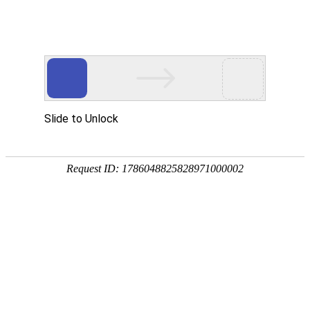
Network marketing promotion
网络营销推广
建站知识
公司新闻
网络营销推广
行业资讯
为什么有的网站“很烂” 却能排在首页？
2022-07-15
3615次
很多朋友在分析同行网站的时候，会发现一些比较奇葩的问
题，就是一些同行网站非常烂，但却能稳坐百度首页，在很多SEOer
百思不得其解的时候，下面把自己的想法整理分享给大家，为什么