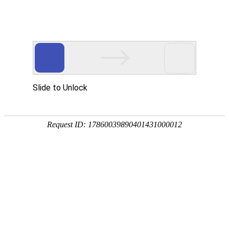
Network marketing promotion
网络营销推广
建站知识
公司新闻
网络营销推广
行业资讯
谷歌优化：如何挖掘谷歌关键词？
2021-10-14
3901次
你可以用下列方式扩展这个方法：