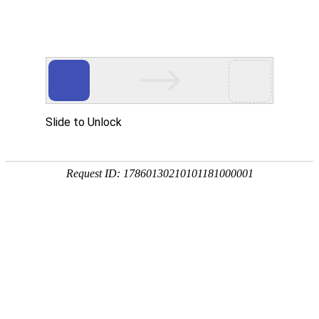
Station building knowledge
建站知识
建站知识
公司新闻
网络营销推广
行业资讯
网站搭建时如何选择适合的域名？
2025-09-03
622次
在网站搭建时，选择适合的域名需综合考虑品牌性、易用性、SEO
效果及法律合规性。以下是系统化的选择原则与技巧，结合行业实
践和搜索引擎优化要求：