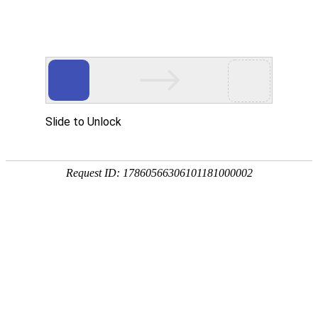
Station building knowledge
建站知识
建站知识
公司新闻
网络营销推广
行业资讯
网站搭建后如何提升搜索引擎排名？
2025-08-13
567次
以下是网站搭建后提升搜索引擎排名的系统性方法，综合技术优
化、内容策略及外部资源整合，并附关键操作细节：