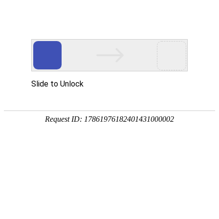
Ximi culture
西米文化
公司简介
西米文化
平 等
尊 重
平等对待每位员工，也要
尊重个性与梦想，坚持不
求员工平等待人，这里没
脱离群体的规则 以期望每
有等级，伴随员工成长，
个人都能得到改善与发展
并挖掘员工潜能