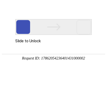
H5 responsive website
H5响应式网站
H5响应式网站
优化型网站
外贸网站建设
项目简介
爱尔特实业
公司创建于2003年8月,一直从事动力传动系统的研发与生产，
公司总部位于宝应县经济开发区，投资资本1.8亿元，占地面积