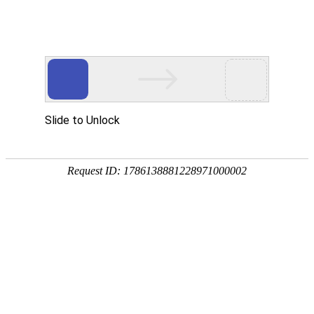
H5 responsive website
H5响应式网站
H5响应式网站
优化型网站
外贸网站建设
项目简介
何园
何园坐落于江苏省扬州市的徐凝门街66号，又名”寄啸山庄“，
是一处始建于清代中期的中国古典园林建筑，被誉为“晚清第--