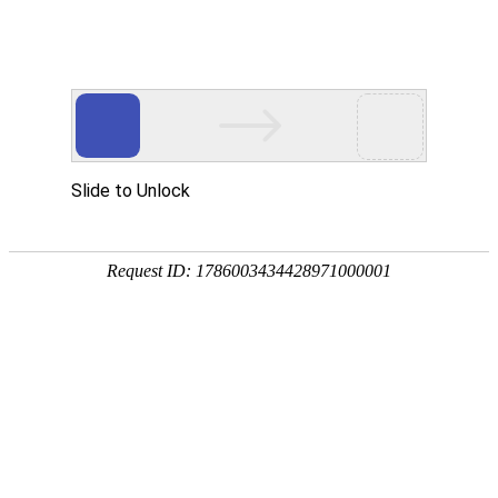
H5 responsive website
H5响应式网站
H5响应式网站
优化型网站
外贸网站建设
项目简介
润曼机械
公司位于风景秀丽的历史文化名城扬州北郊“中国荷藕之乡”、
“中国汽车零部件制造基地" - -宝应。 地处长三角经济圈、京杭